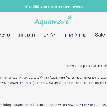
משלוח חינם בהזמנות מעל 250 ש"ח
Sale
שרוול ארוך
ילדים
תינוקות
טייצי
ם ביד עם סבון עדין מאוד
בגדי ים של Aquamare מיוצרים מהבדים המשובחים ביותר. בגדי ים של amare
לכבס את בגד הים במכונת כביסה (ראה הוראות כביסה).
שימו לב שאחרי שהייה
ש בהם תקלות בייצור, אנא פנה אלינו מייד בכתובת
info@aquamare.co.il
, א