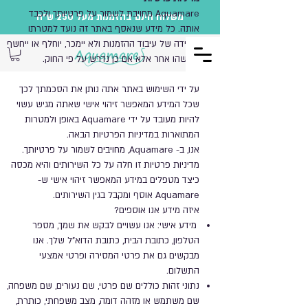
Aquamare מחויבת לשמור על פרטיותך ולכבד
משלוח חינם בהזמנות מעל 250 ש"ח
אותה. כל מידע שנאסף באתר זה נועד למטרתו
היחידה של עיבוד ההזמנות ולא יימכר, יוחלף או ייחשף
למישהו אחר אלא אם כן נדרש על פי החוק.
על ידי השימוש באתר אתה נותן את הסכמתך לכך
שכל המידע המאפשר זיהוי אישי שאתה מגיש עשוי
להיות מעובד על ידי Aquamare באופן ולמטרות
המתוארות במדיניות הפרטיות הבאה.
אנו, ב- Aquamare, מחויבים לשמור על פרטיותך.
מדיניות פרטיות זו חלה על כל השירותים והיא מכסה
כיצד מטפלים במידע המאפשר זיהוי אישי ש-
Aquamare אוסף ומקבל בגין השירותים.
איזה מידע אנו אוספים?
מידע אישי: אנו עשויים לבקש את שמך, מספר
הטלפון, כתובת הבית, כתובת הדוא"ל שלך. אנו
מבקשים גם את פרטי המסירה ופרטי אמצעי
התשלום.
נתוני זהות כוללים שם פרטי, שם נעורים, שם משפחה,
שם משתמש או מזהה דומה, מצב משפחתי, כותרת,