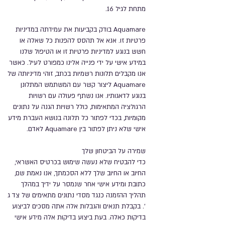
מתחת לגיל 16.
Aquamare בודק בקביעות את עמידתה במדיניות
פרטיות זו. אנא אל תהסס להפנות כל שאלה או
חשש בנוגע למדיניות פרטיות זו או הטיפול שלנו
במידע אישי על ידי פנייה אלינו כמפורט לעיל. כאשר
אנו מקבלים תלונות רשמיות בכתב, זוהי מדיניותה של
Aquamare ליצור קשר עם המשתמש המתלונן
בנוגע לדאגותיו. אנו נשתף פעולה עם רשויות
הרגולציה המתאימות, כולל רשויות הגנה על נתונים
מקומיות, בכדי לפתור כל תלונה בנושא העברת מידע
אישי שלא ניתן לפתור בין Aquamare לאדם.
שמירה על הביטחון שלך
כדי להבטיח שלא נעשה שימוש בכרטיס האשראי,
החיוב או החיוב שלך ללא הסכמתך, אנו נאמת שם,
כתובת ומידע אישי אחר שנמסר על ידיך במהלך
תהליך ההזמנה כנגד מסדי נתונים מתאימים של צד ג
'. בקבלת תנאים והגבלות אלה אתה מסכים לביצוע
בדיקות כאלה. בעת ביצוע בדיקות אלה מידע אישי