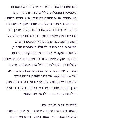
אנו מעבדים את המידע האישי שלך רק למטרות
ספציפיות ומוגבלות, כולל שיפור, תחזוקה ומתן
השירותים. אנו מבקשים רק מידע אישי הולם, רלוונטי
ואינו מוגזם למטרות אלה. הנתונים שלך יאפשרו לנו
ולמעבדים שלנו למלא את הזמנתך, להודיע ​​לך על
שינויים בפונקציונליות חשובים, לשלוח לך מידע על
המוצר המבוקש, עדכונים על אוספים חדשים,
הרשמות למכירות או לניוזלטר וחומרים נוספים,
לסטטיסטיקה או לסקר למטרות קידום מכירות
ומחקרי שוק, לשיפור אתר זה ושירותינו. אנו עשויים גם
לשלוח לך מעת לעת (במייל או בפוסט) מידע על
מוצרים ושירותים ופרטי מבצעים ומבצעים מיוחדים
של Aquamare. אם אינך מעוניין לפנות אליך
למטרות אלה, תוכל להודיע ​​לנו על העדפות השיווק
שלך. כל הודעות הדואר האלקטרוני והעלוני הדוא"ל
יכילו מידע כיצד תוכל לבטל את המנוי.
פרטיות ילדים באתר שלנו
האתר שלנו אינו מיועד לשימושם של ילדים מתחת
לגיל 16 ואנחנו לא נאסוף ביודעין מידע מאף אחד