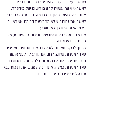
שנמסר על ידך עשוי להיחשף לסוכנות הפניה
לאשראי אשר עשויה לרשום רישום של מידע זה.
אתה יכול להיות סמוך ובטוח שהדבר נעשה רק כדי
לאשר את זהותך, שלא מתבצעת בדיקת אשראי וכי
דירוג האשראי שלך לא יושפע.
אם אינך מסכים לתנאים של מדיניות פרטיות זו, אל
תשתמש באתר זה.
זכותך לבקש מאיתנו לא לעבד את הנתונים האישיים
שלך למטרות שיווק. לרוב אנו נודיע לך לפני איסוף
הנתונים שלך אם אנו מתכוונים להשתמש בנתונים
שלך למטרות כאלה. אתה יכול לממש את הזכות בכל
עת על ידי יצירת קשר בכתובת
.
info@stellacove.com
האתר שלנו עשוי מעת לעת להכיל קישורים לאתרים
של רשתות השותפים שלנו, מפרסמים וסניפים. אם
אתה עוקב אחר קישור לאחד מאתרי אינטרנט אלה,
שים לב כי לאתרים אלה יש מדיניות פרטיות משלהם
וכי איננו מקבלים אחריות או אחריות כלשהי לגבי
מדיניות זו. אנא בדוק מדיניות זו לפני שתגיש נתונים
אישיים לאתרים אלה.