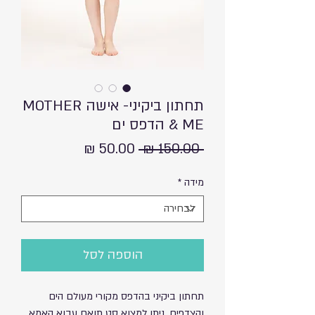
תחתון ביקיני- אישה MOTHER
& ME הדפס ים
מחיר
מחיר
 ‏150.00 ‏₪ 
רגיל
מבצע
מידה
*
הוספה לסל
תחתון ביקיני בהדפס מקורי מעולם הים
והצדפים. ניתן למצוא סט תואם עבוא האמא