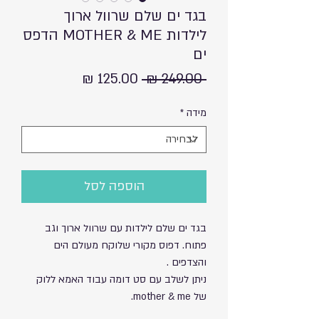
בגד ים שלם שרוול ארוך
לילדות MOTHER & ME הדפס
ים
מחיר
מחיר
 ‏249.00 ‏₪ 
רגיל
מבצע
מידה
*
הוספה לסל
בגד ים שלם לילדות עם שרוול ארוך וגב
פתוח. דפוס מקורי שלוקח מעולם הים
והצדפים .
ניתן לשלב עם סט דומה עבוד האמא ללוק
של mother & me.
בד עם הגנה מפני השמש UPF50