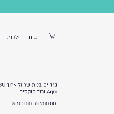
בית
ילדות
בגד ים בנ
Aqm ורוד פוקסיה
מחיר
מחיר
 ‏200.00 ‏₪ 
רגיל
מבצע