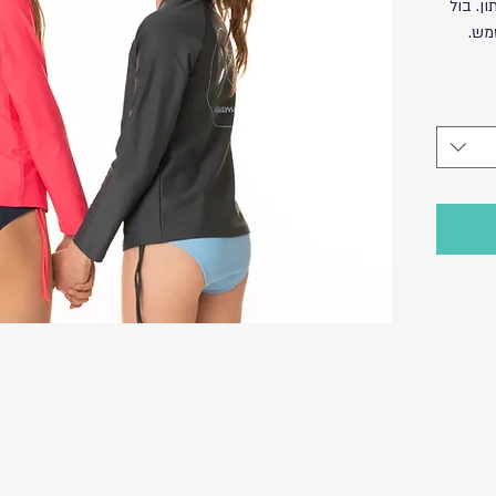
ן. בול
מש.