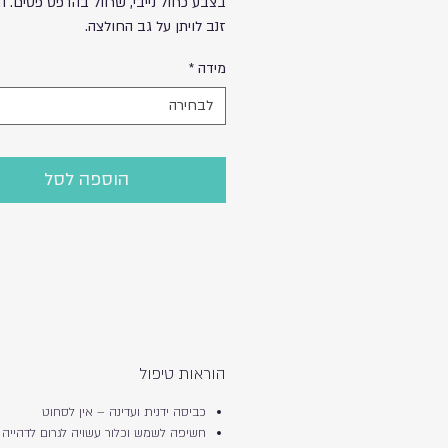
בצבע כחול נייבי, שרוול בהדפס פסים. 
זנב לויתן על גב החולצה.
מידה
*
לבחירה
הוספה לסל
הוראות טיפול
כביסה ידנית ועדינה – אין לסחוט
חשיפה לשמש וכלור עשויה לגרום לדהייה