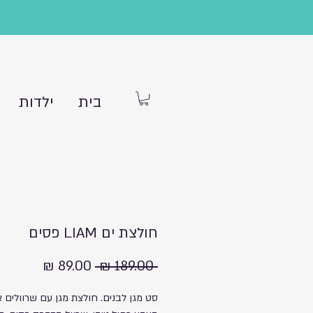
בית
ילדות
חולצת ים LIAM פסים
מחיר
מחיר
 ‏189.00 ‏₪ 
רגיל
מבצע
סט מגן לבנים. חולצת מגן עם שרוולים א