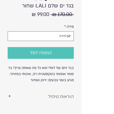
בגד ים שלם LALI שחור
מחיר
מחיר
 ‏170.00 ‏₪ 
רגיל
מבצע
מידה
*
הוספה לסל
בגד הים של לאלי הוא כל מה שאתה צריך! בד
סופר אופנתי בטקסטורת ריב, איכותי במיוחד.
מגיע בשני צבעים: ירוק ושחור
הוראות טיפול
כביסה ידנית ועדינה – אין לסחוט
חשיפה לשמש וכלור עשויה לגרום לדהייה