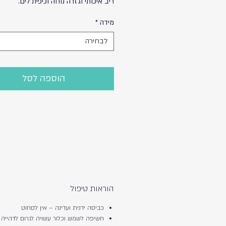
ריב איכותי וגזרה נוחה וכיפית לים.
מידה
*
לבחירה
הוספה לסל
הוראות טיפול
כביסה ידנית ועדינה – אין לסחוט
חשיפה לשמש וכלור עשויה לגרום לדהייה