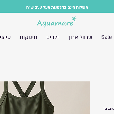
משלוח חינם בהזמנות מעל 250 ש"ח
Sale
שרוול ארוך
ילדים
תינוקות
טייצי
וב. בד