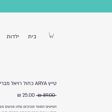
בית
ילדות
טייץ ARYA כחול רויאל מבריק
מחיר
מחיר
 ‏89.00 ‏₪ 
רגיל
מבצע
הטייצים הסופר מגניבים שלנו מגיעים מב