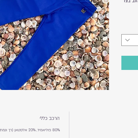
זנב בצד
הרכב כללי
80% פוליאמיד, 20% אלסטאן (רך ונמתח)