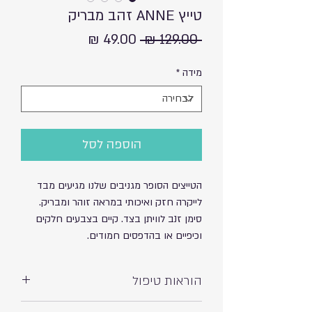
טייץ ANNE זהב מבריק
מחיר
מחיר
 ‏129.00 ‏₪ 
רגיל
מבצע
מידה
*
הוספה לסל
הטייצים הסופר מגניבים שלנו מגיעים מבד
לייקרה חזק ואיכותי במראה זוהר ומבריק.
סימן זנב לוויתן בצד. קיים בצבעים חלקים
וכיפיים או בהדפסים חמודים.
הוראות טיפול
כביסה עדינה