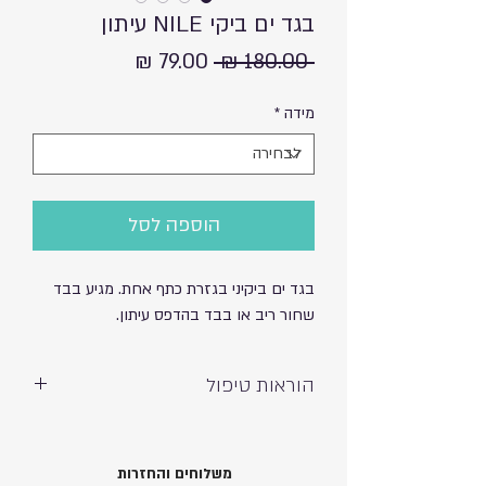
בגד ים ביקי NILE עיתון
מחיר
מחיר
 ‏180.00 ‏₪ 
רגיל
מבצע
מידה
*
הוספה לסל
בגד ים ביקיני בגזרת כתף אחת. מגיע בבד
שחור ריב או בבד בהדפס עיתון.
הוראות טיפול
כביסה ידנית ועדינה – אין לסחוט
חשיפה לשמש וכלור עשויה לגרום לדהייה
80% פוליאמיד 20% ספנדקס
משלוחים והחזרות