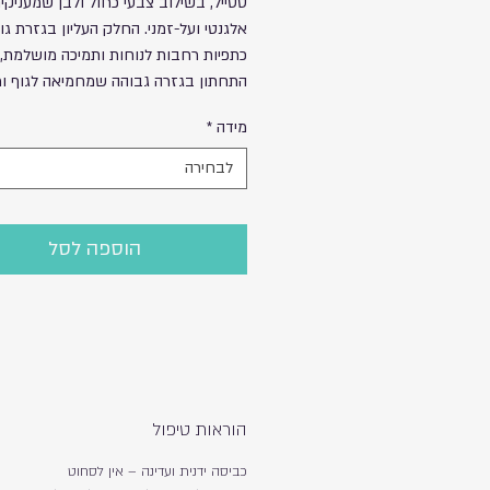
סטייל, בשילוב צבעי כחול ולבן שמעניק
אלגנטי ועל-זמני. החלק העליון בגזרת גו
כתפיות רחבות לנוחות ותמיכה מושלמת,
התחתון בגזרה גבוהה שמחמיאה לגוף ו
קווים נקיים ונשיים.
מידה
*
הבד האיכותי עם טקסטורה נעימה
לבחירה
הוספה לסל
הוראות טיפול
כביסה ידנית ועדינה – אין לסחוט