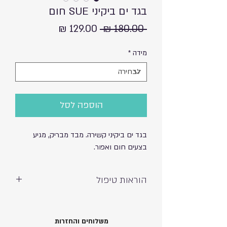
בגד ים ביקיני SUE חום
מחיר
מחיר
 ‏180.00 ‏₪ 
רגיל
מבצע
מידה
*
הוספה לסל
בגד ים ביקיני קשירה. מבד מבריק, מגיע
בצעים חום ואפור.
הוראות טיפול
כביסה ידנית ועדינה – אין לסחוט
חשיפה לשמש וכלור עשויה לגרום לדהייה
80% פוליאמיד 20% ספנדקס
משלוחים והחזרות