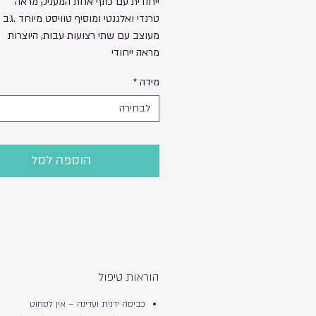
ייחודית עם כתף אחת המעניק מראה
טרנדי ואלגנטי ומוסיף טוויסט מיוחד .גב 
מעוצב עם שתי רצועות עבות, היוצרות
מראה ייחודי
.הבד בעל מרקם ייחודי וטקסטורה עדינה
מידה
*
מגיע בצבעים שחור ותכלת
לבחירה
הוספה לסל
הוראות טיפול
כביסה ידנית ועדינה – אין לסחוט