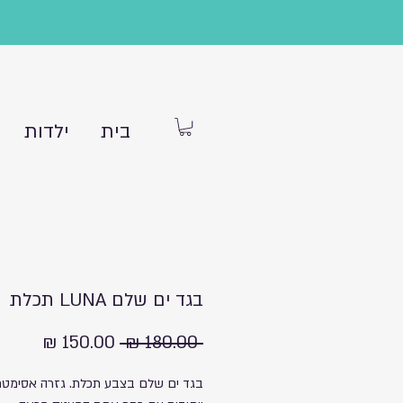
בית
ילדות
בגד ים שלם LUNA תכלת
מחיר
מחיר
 ‏180.00 ‏₪ 
רגיל
מבצע
בגד ים שלם בצבע תכלת. גזרה אסימטר