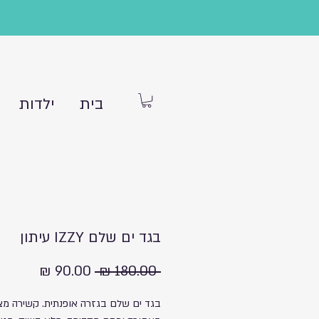
בית
ילדות
בגד ים שלם IZZY עיתון
מחיר
מחיר
 ‏180.00 ‏₪ 
רגיל
מבצע
בגד ים שלם בגזרה אופנתית. קשירה מ