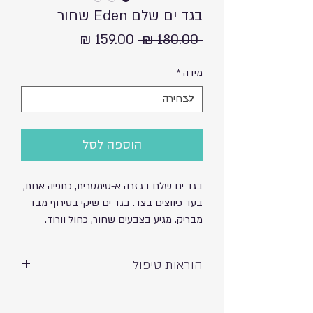
בגד ים שלם Eden שחור
מחיר
מחיר
 ‏180.00 ‏₪ 
רגיל
מבצע
מידה
*
הוספה לסל
בגד ים שלם בגזרה א-סימטרית, כתפיה אחת,
בעד כיווצים בצד. בגד ים שיקי בטירוף מבד
מבריק. מגיע בצבעים שחור, כחול וורוד.
הוראות טיפול
כביסה ידנית ועדינה – אין לסחוט
חשיפה לשמש וכלור עשויה לגרום לדהייה