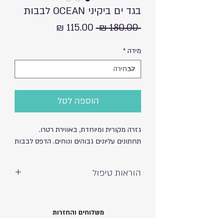
בגד ים ביקיני OCEAN לבבות
מחיר
מחיר
 ‏180.00 ‏₪ 
רגיל
מבצע
מידה
*
הוספה לסל
גזרה מקורית ומיוחדת, באווירת רטרו.
תחתונים עליונים גבוהים ונוחים. הדפס לבבות
הוראות טיפול
כביסה ידנית ועדינה – אין לסחוט
חשיפה לשמש וכלור עשויה לגרום לדהייה
80% פוליאמיד 20% ספנדקס
משלוחים והחזרות