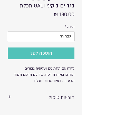
בגד ים ביקיני GALI תכלת
מחיר
מידה
*
הוספה לסל
גזרה עם תחתונים ועליונית גבוהים
ונוחים באווירת רטרו. בד עם מרקם מקורי.
מגיע בצבעים שחור ותכלת
הוראות טיפול
כביסה ידנית ועדינה – אין לסחוט
חשיפה לשמש וכלור עשויה לגרום לדהייה